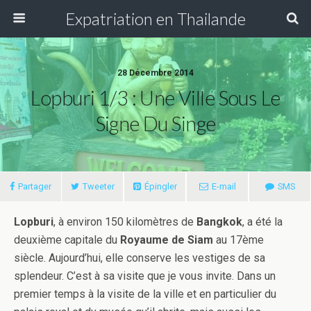
Expatriation en Thailande
28 Décembre 2014
Lopburi 1/3 : Une Ville Sous Le
Signe Du Singe
Partager
Tweeter
Épingler
E-mail
SMS
Lopburi
, à environ 150 kilomètres de
Bangkok
, a été la
deuxième capitale du
Royaume de Siam
au 17ème
siècle. Aujourd’hui, elle conserve les vestiges de sa
splendeur. C’est à sa visite que je vous invite. Dans un
premier temps à la visite de la ville et en particulier du