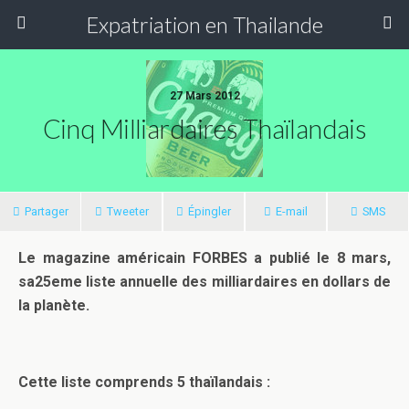
Expatriation en Thailande
27 Mars 2012
Cinq Milliardaires Thaïlandais
Partager
Tweeter
Épingler
E-mail
SMS
Le magazine américain FORBES a publié le 8 mars,
sa25eme liste annuelle des milliardaires en dollars de
la planète.
Cette liste comprends 5 thaïlandais :