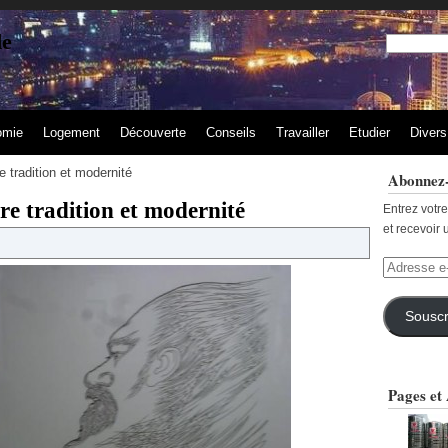
de
omie
Logement
Découverte
Conseils
Travailler
Etudier
Divers
 tradition et modernité
Abonnez-
e tradition et modernité
Entrez votr
et recevoir 
Adresse
e-
mail
Souscr
Pages et 