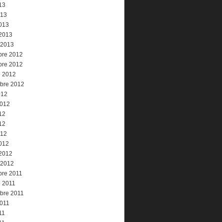
13
013
013
 2013
 2013
re 2012
re 2012
e 2012
bre 2012
012
2012
12
12
012
012
 2012
 2012
re 2011
e 2011
bre 2011
2011
11