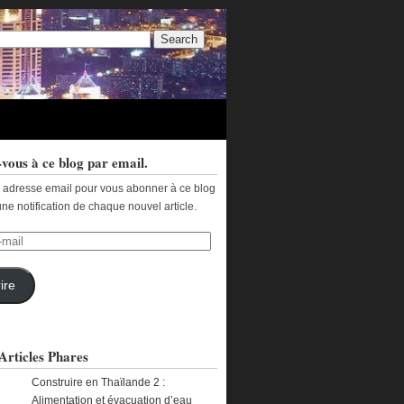
vous à ce blog par email.
e adresse email pour vous abonner à ce blog
une notification de chaque nouvel article.
ire
Articles Phares
Construire en Thaïlande 2 :
Alimentation et évacuation d’eau