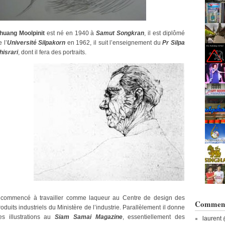
huang Moolpinit
est né en 1940 à
Samut Songkran
, il est diplômé
 l’
Université Silpakorn
en 1962, il suit l’enseignement du
Pr Silpa
hisrari
, dont il fera des portraits.
l commencé à travailler comme laqueur au Centre de design des
Commenta
roduits industriels du Ministère de l’industrie. Parallèlement il donne
es illustrations au
Siam Samai Magazine
, essentiellement des
laurent 