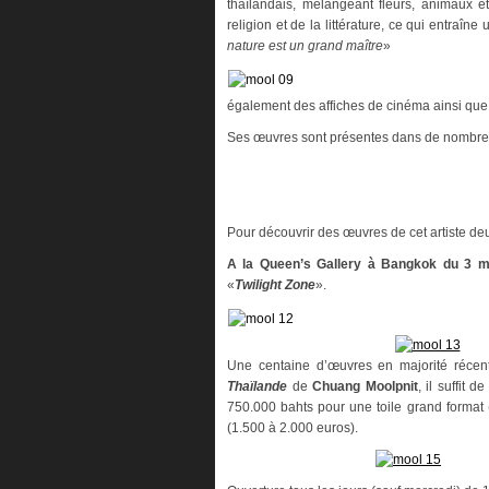
thaïlandais, mélangeant fleurs, animaux e
religion et de la littérature, ce qui entraîn
nature est un grand maître
»
également des affiches de cinéma ainsi que
Ses œuvres sont présentes dans de nombreus
Pour découvrir des œuvres de cet artiste deu
A la
Queen’s Gallery à Bangkok du 3 m
«
Twilight Zone
».
Une centaine d’œuvres en majorité récen
Thaïlande
de
Chuang Moolpnit
, il suffit
750.000 bahts pour une toile grand format 
(1.500 à 2.000 euros).