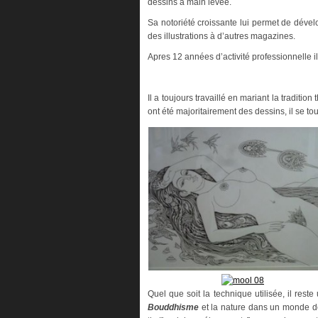
dessins à main levée.
Sa notoriété croissante lui permet de dévelop
des illustrations à d’autres magazines.
Apres 12 années d’activité professionnelle i
Il a toujours travaillé en mariant la traditi
ont été majoritairement des dessins, il se tou
Quel que soit la technique utilisée, il rest
Bouddhisme
et la nature dans un monde de