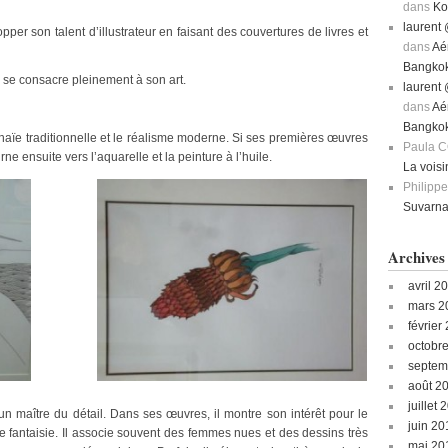
dans
Ko
laurent 
per son talent d’illustrateur en faisant des couvertures de livres et
dans
Aé
Bangko
l se consacre pleinement à son art.
laurent 
dans
Aé
Bangko
on thaïe traditionnelle et le réalisme moderne. Si ses premières œuvres
Paula C
rne ensuite vers l’aquarelle et la peinture à l’huile.
La vois
Philipp
Suvarna
Archives
avril 2
mars 2
février
octobr
septem
août 2
juillet 
e un maître du détail. Dans ses œuvres, il montre son intérêt pour le
juin 20
 fantaisie. Il associe souvent des femmes nues et des dessins très
mai 20