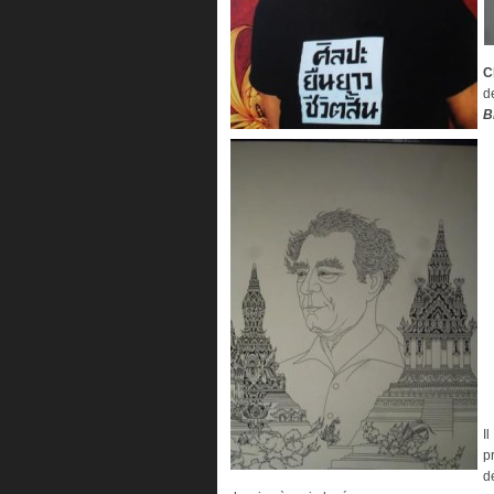
C
de
B
I
p
d