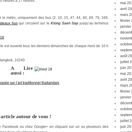
10 heures à 17 heures.
mai 20
avril 2
mars 2
 le métro, uniquement des bus (2, 10, 15, 47, 44, 60, 69, 79, 169,
février
ateaux bus
qui circulent sur le
Klong Saen Sap
jusqu’au terminus
janvier
décemb
novemb
octobr
lle est ouverte tous les derniers dimanches de chaque mois de 10 h
septem
août 2
angkok, 10240
juillet 
A Lire
juin 20
aussi :
mai 20
avril 2
ée sur l’art traditionnel thaïlandais
mars 2
février
janvier
décemb
octobr
septem
article autour de vous !
juillet 
juin 20
 sur Facebook ou chez Google+ en cliquant sur un ou plusieurs des