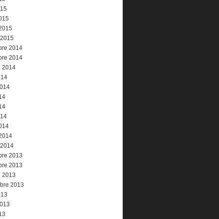
015
015
 2015
 2015
re 2014
re 2014
e 2014
014
2014
14
14
014
014
 2014
 2014
re 2013
re 2013
e 2013
bre 2013
013
2013
13