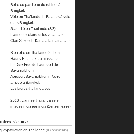
Boire ou pas l’eau du robinet à
Bangkok
Vélo en Thaïlande 1 : Balades à vélo
dans Bangkok
Scolarité en Thaïlande (3/3) :
L'année scolaire et les vacances
Clan Sukosol : Kamala la matriarche
Bien être en Thaïlande 2 : Le «
Happy Ending » du massage
Le Duty Free de l’aéroport de
Suvarnabhumi
Aéroport Suvarnabhumi : Votre
arrivée à Bangkok
Les bières thaïlandaises
2013 : L’année thaïlandaise en
images mois par mois (1er semestre)
ires récents:
@ expatriation en Thaïlande
(0 comments)