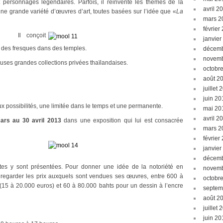
t personnages légendaires. Parfois, il réinvente les thèmes de la
avril 2
e une grande variété d’œuvres d’art, toutes basées sur l’idée que «
La
mars 2
février
Il conçoit
janvier
 des fresques dans des temples.
décemb
novemb
es grandes collections privées thaïlandaises.
octobr
août 2
juillet 
juin 20
x possibilités, une limitée dans le temps et une permanente.
mai 20
avril 2
ars au 30 avril 2013
dans une exposition qui lui est consacrée
mars 2
février
janvier
décemb
tes y sont présentées. Pour donner une idée de la notoriété en
novemb
 de regarder les prix auxquels sont vendues ses œuvres, entre 600 à
octobr
(15 à 20.000 euros) et 60 à 80.000 bahts pour un dessin à l’encre
septem
août 2
juillet 
juin 20