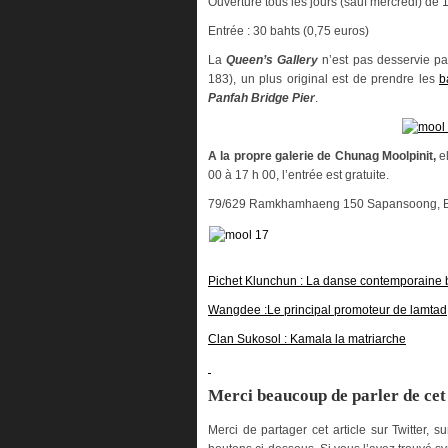
Ouverture tous les jours (sauf mercredi) de 
Entrée : 30 bahts (0,75 euros)
La
Queen’s Gallery
n’est pas desservie par
183), un plus original est de prendre les
b
Panfah Bridge Pier
.
A la propre galerie de
Chunag Moolpinit
,
e
00 à 17 h 00, l’entrée est gratuite.
79/629 Ramkhamhaeng 150 Sapansoong, B
Pichet Klunchun : La danse contemporaine bas
Wangdee :Le principal promoteur de lamtad
Clan Sukosol : Kamala la matriarche
Merci beaucoup de parler de cet 
Merci de partager cet article sur Twitter,