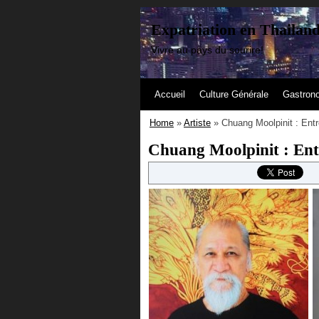
Expatriation en Thailan
Vivre au pays du sourire!
Accueil
Culture Générale
Gastron
Home
»
Artiste
» Chuang Moolpinit : Entre
Chuang Moolpinit : Entr