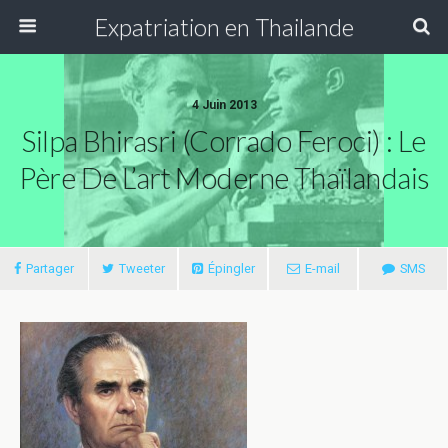
Expatriation en Thailande
4 Juin 2013
Silpa Bhirasri (Corrado Feroci) : Le
Père De L’art Moderne Thaïlandais
Partager
Tweeter
Épingler
E-mail
SMS