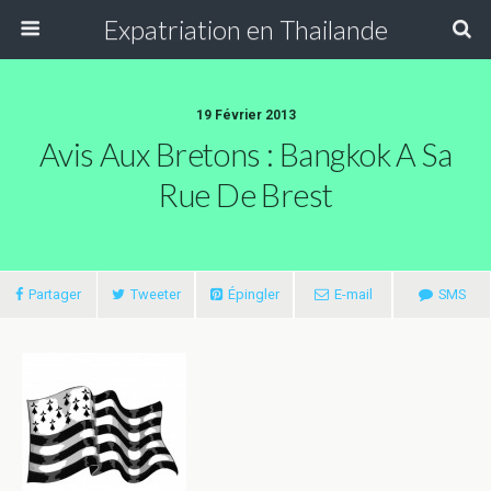
Expatriation en Thailande
19 Février 2013
Avis Aux Bretons : Bangkok A Sa
Rue De Brest
Partager
Tweeter
Épingler
E-mail
SMS