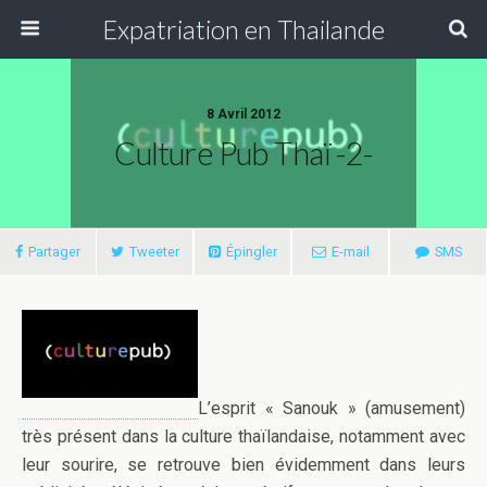
Expatriation en Thailande
8 Avril 2012
Culture Pub Thaï -2-
Partager
Tweeter
Épingler
E-mail
SMS
L’esprit « Sanouk » (amusement)
très présent dans la culture thaïlandaise, notamment avec
leur sourire, se retrouve bien évidemment dans leurs