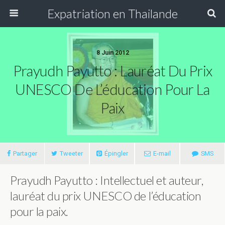
Expatriation en Thailande
8 Juin 2012
Prayudh Payutto : Lauréat Du Prix
UNESCO De L’éducation Pour La
Paix
Partager
Tweeter
Épingler
E-mail
SMS
Prayudh Payutto : Intellectuel et auteur,
lauréat du prix UNESCO de l’éducation
pour la paix.